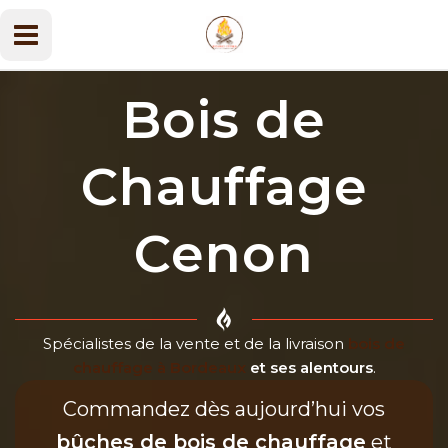
Aller
au
Main
contenu
Menu
Bois de
Chauffage
Cenon
Spécialistes de la vente et de la livraison
bois de
chauffage à Bordeaux
et ses alentours
.
Commandez dès aujourd’hui vos
bûches de bois de chauffage
et