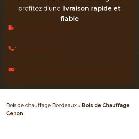
profitez d’une
livraison rapide et
fiable
:
formulaire de contact
:
06 23 75 89 65
:
contact@boisdechauffage-bordeaux.fr
Bois de chauffage Bordeaux
»
Bois de Chauffage
Cenon