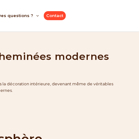
es questions ?
Contact
t cheminées modernes
ans la décoration intérieure, devenant même de véritables
dernes.
osphère