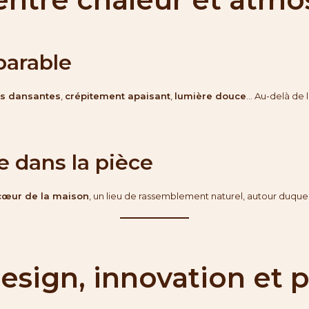
parable
s dansantes
,
crépitement apaisant
,
lumière douce
… Au-delà de l
e dans la pièce
cœur de la maison
, un lieu de rassemblement naturel, autour duquel
 design, innovation et