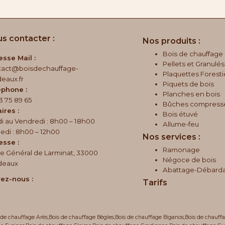
s contacter :
Nos produits :
Bois de chauffage
sse Mail :
Pellets et Granulés
tact@boisdechauffage-
Plaquettes Foresti
eaux.fr
Piquets de bois
éphone :
Planches en bois
3 75 89 65
Bûches compress
ires :
Bois étuvé
i au Vendredi : 8h00 – 18h00
Allume-feu
di : 8h00 – 12h00
Nos services :
esse :
Ramonage
e Général de Larminat, 33000
Négoce de bois
deaux
Abattage-Débard
ez-nous :
Tarifs
 de chauffage Arès
,
Bois de chauffage Bègles
,
Bois de chauffage Biganos
,
Bois de chauff