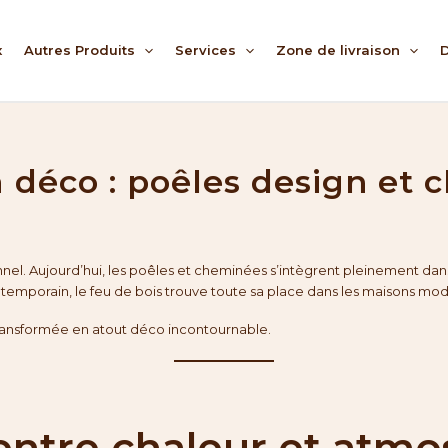
x
Autres Produits
Services
Zone de livraison
D
la déco : poêles design e
ionnel. Aujourd’hui, les poêles et cheminées s’intègrent pleinement d
contemporain, le feu de bois trouve toute sa place dans les maisons mo
transformée en atout déco incontournable.
: entre chaleur et atm