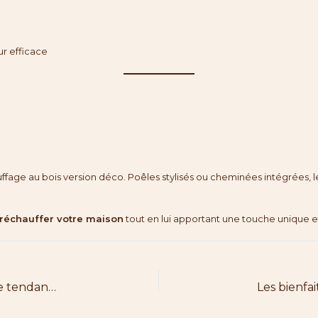
r efficace
hauffage au bois version déco. Poêles stylisés ou cheminées intégrées, 
réchauffer votre maison
tout en lui apportant une touche unique e
Chauffage au bois et retour aux traditions : une tendance de fond ?